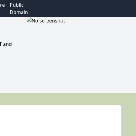
re
Public
Domain
ST and