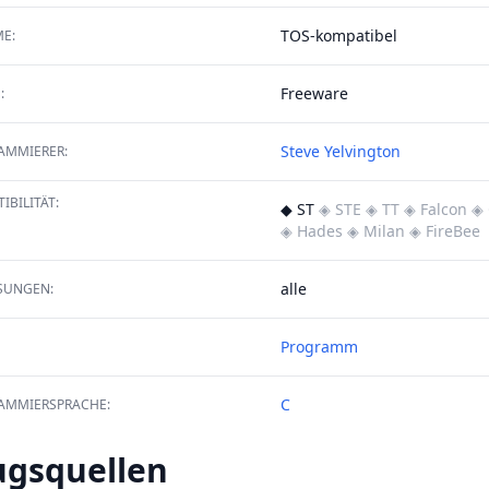
TOS-kompatibel
E:
Freeware
:
Steve Yelvington
AMMIERER:
IBILITÄT:
◆ ST
◈ STE
◈ TT
◈ Falcon
◈ 
◈ Hades
◈ Milan
◈ FireBee
alle
SUNGEN:
Programm
C
AMMIERSPRACHE:
ugsquellen