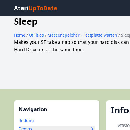
Atari
UpToDate
Sleep
Home
/
Utilities
/
Massenspeicher - Festplatte warten
/ Slee
Makes your ST take a nap so that your hard disk can
Hard Drive on at the same time.
Inf
Navigation
Bildung
VERSI
Demos