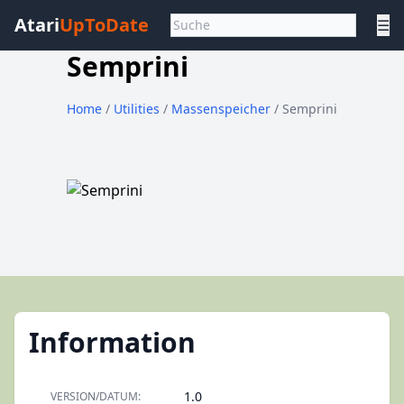
Atari
UpToDate
☰
Semprini
Home
/
Utilities
/
Massenspeicher
/ Semprini
Information
1.0
VERSION/DATUM: