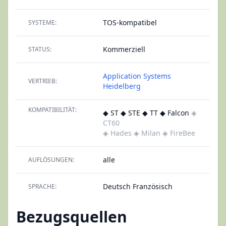
TOS-kompatibel
SYSTEME:
Kommerziell
STATUS:
Application Systems
VERTRIEB:
Heidelberg
KOMPATIBILITÄT:
◆ ST ◆ STE ◆ TT ◆ Falcon
◈
CT60
◈ Hades
◈ Milan
◈ FireBee
alle
AUFLÖSUNGEN:
Deutsch Französisch
SPRACHE:
Bezugsquellen