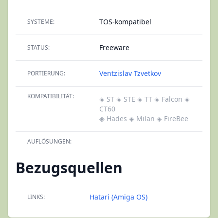
TOS-kompatibel
SYSTEME:
Freeware
STATUS:
Ventzislav Tzvetkov
PORTIERUNG:
KOMPATIBILITÄT:
◈ ST
◈ STE
◈ TT
◈ Falcon
◈
CT60
◈ Hades
◈ Milan
◈ FireBee
AUFLÖSUNGEN:
Bezugsquellen
Hatari (Amiga OS)
LINKS: