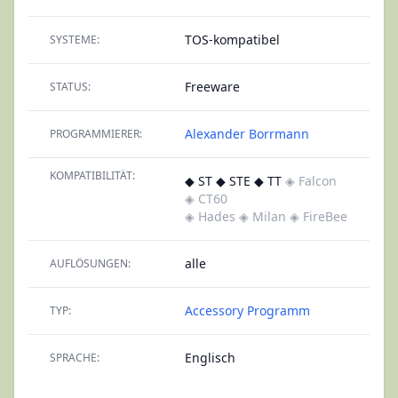
TOS-kompatibel
SYSTEME:
Freeware
STATUS:
Alexander Borrmann
PROGRAMMIERER:
KOMPATIBILITÄT:
◆ ST ◆ STE ◆ TT
◈ Falcon
◈ CT60
◈ Hades
◈ Milan
◈ FireBee
alle
AUFLÖSUNGEN:
Accessory
Programm
TYP:
Englisch
SPRACHE: