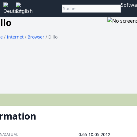
Softwa
llo
e
/
Internet
/
Browser
/ Dillo
ormation
0.65 10.05.2012
ON/DATUM: