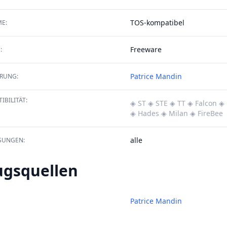
TOS-kompatibel
E:
Freeware
:
Patrice Mandin
ERUNG:
IBILITÄT:
◈ ST
◈ STE
◈ TT
◈ Falcon
◈ 
◈ Hades
◈ Milan
◈ FireBee
alle
SUNGEN:
ugsquellen
Patrice Mandin