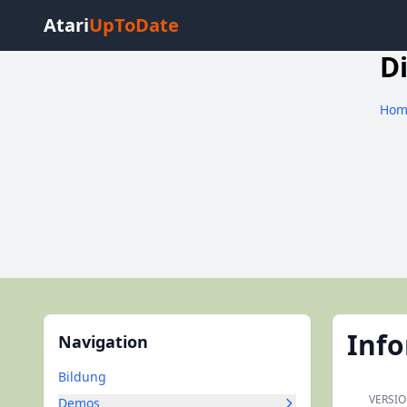
Atari
UpToDate
Di
Hom
Inf
Navigation
Bildung
VERSI
Demos