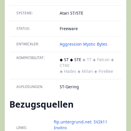
Atari ST/STE
SYSTEME:
Freeware
STATUS:
Aggression
Mystic Bytes
ENTWICKLER:
KOMPATIBILITÄT:
◆ ST ◆ STE
◈ TT
◈ Falcon
◈
CT60
◈ Hades
◈ Milan
◈ FireBee
ST-Gering
AUFLÖSUNGEN:
Bezugsquellen
ftp.untergrund.net: SV2k11
Invitro
LINKS: