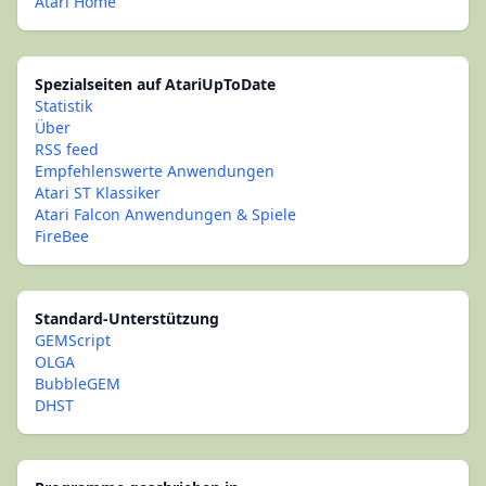
Atari Home
Spezialseiten auf AtariUpToDate
Statistik
Über
RSS feed
Empfehlenswerte Anwendungen
Atari ST Klassiker
Atari Falcon Anwendungen & Spiele
FireBee
Standard-Unterstützung
GEMScript
OLGA
BubbleGEM
DHST