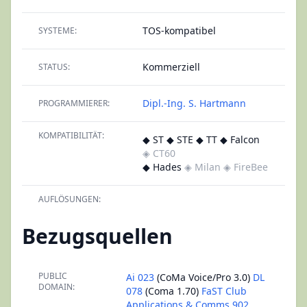
TOS-kompatibel
SYSTEME:
Kommerziell
STATUS:
Dipl.-Ing. S. Hartmann
PROGRAMMIERER:
KOMPATIBILITÄT:
◆ ST ◆ STE ◆ TT ◆ Falcon
◈ CT60
◆ Hades
◈ Milan
◈ FireBee
AUFLÖSUNGEN:
Bezugsquellen
PUBLIC
Ai 023
(CoMa Voice/Pro 3.0)
DL
DOMAIN:
078
(Coma 1.70)
FaST Club
Applications & Comms 902