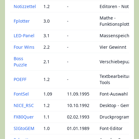
Notizzettel
1.2
-
Editoren - Notizen
Mathe -
Fplotter
3.0
-
Funktionsplotter
LED-Panel
3.1
-
Massenspeicher
Four Wins
2.2
-
Vier Gewinnt
Boss
2.1
-
Verschiebepuzzle
Puzzle
Textbearbeitung -
POEFF
1.2
-
Tools
FontSel
1.09
11.09.1995
Font-Auswahl
NICE_RSC
1.2
10.10.1992
Desktop - Gemini
FX80Quer
1.1
02.02.1993
Druckprogramm
SIGtoGEM
1.0
01.01.1989
Font-Editor