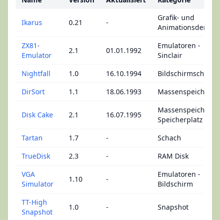
Grafik- und
Ikarus
0.21
-
Animationsdemos
ZX81-
Emulatoren -
2.1
01.01.1992
Emulator
Sinclair
Nightfall
1.0
16.10.1994
Bildschirmschoner
DirSort
1.1
18.06.1993
Massenspeicher
Massenspeicher -
Disk Cake
2.1
16.07.1995
Speicherplatz
Tartan
1.7
-
Schach
TrueDisk
2.3
-
RAM Disk
VGA
Emulatoren -
1.10
-
Simulator
Bildschirm
TT-High
1.0
-
Snapshot
Snapshot