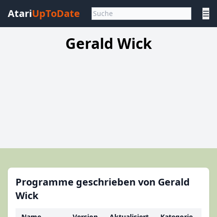
Atari
UpToDate
☰
Gerald Wick
Programme geschrieben von Gerald
Wick
Name
Version
Aktualisiert
Kategorie