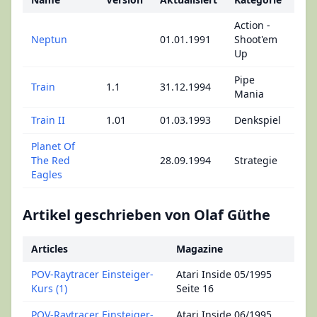
Action -
Neptun
01.01.1991
Shoot'em
Up
Pipe
Train
1.1
31.12.1994
Mania
Train II
1.01
01.03.1993
Denkspiel
Planet Of
The Red
28.09.1994
Strategie
Eagles
Artikel geschrieben von Olaf Güthe
Articles
Magazine
POV-Raytracer Einsteiger-
Atari Inside 05/1995
Kurs (1)
Seite 16
POV-Raytracer Einsteiger-
Atari Inside 06/1995