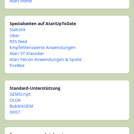
Atari Home
Spezialseiten auf AtariUpToDate
Statistik
Über
RSS feed
Empfehlenswerte Anwendungen
Atari ST Klassiker
Atari Falcon Anwendungen & Spiele
FireBee
Standard-Unterstützung
GEMScript
OLGA
BubbleGEM
DHST