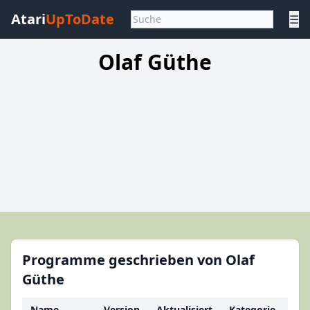
Atari
UpToDate
☰
Olaf Güthe
Programme geschrieben von Olaf
Güthe
Name
Version
Aktualisiert
Kategorie