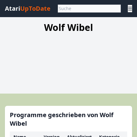
Atari
UpToDate
☰
Wolf Wibel
Programme geschrieben von Wolf
Wibel
Name
Version
Aktualisiert
Kategorie