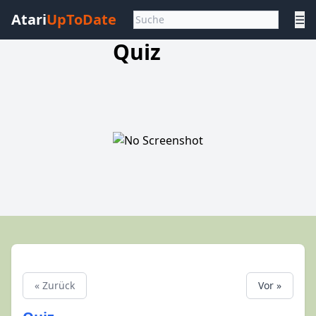
Atari
UpToDate
☰
Quiz
« Zurück
Vor »