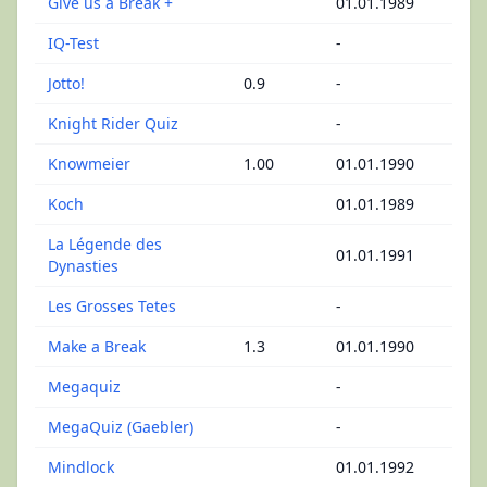
Give us a Break +
01.01.1989
IQ-Test
-
Jotto!
0.9
-
Knight Rider Quiz
-
Knowmeier
1.00
01.01.1990
Koch
01.01.1989
La Légende des
01.01.1991
Dynasties
Les Grosses Tetes
-
Make a Break
1.3
01.01.1990
Megaquiz
-
MegaQuiz (Gaebler)
-
Mindlock
01.01.1992