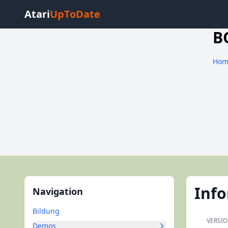
Atari
UpToDate
B
Hom
Inf
Navigation
Bildung
VERSI
Demos