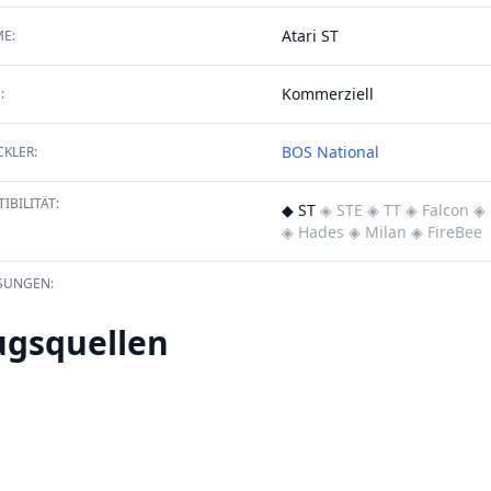
Atari ST
E:
Kommerziell
:
BOS National
KLER:
IBILITÄT:
◆ ST
◈ STE
◈ TT
◈ Falcon
◈ 
◈ Hades
◈ Milan
◈ FireBee
SUNGEN:
ugsquellen