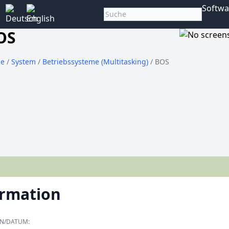
Softwa
OS
e
/
System
/
Betriebssysteme (Multitasking)
/ BOS
ormation
ON/DATUM: