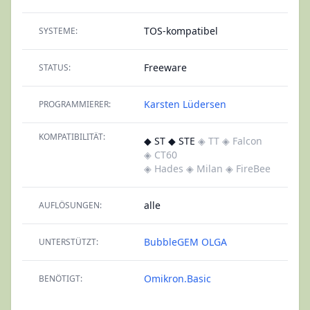
TOS-kompatibel
SYSTEME:
Freeware
STATUS:
Karsten Lüdersen
PROGRAMMIERER:
KOMPATIBILITÄT:
◆ ST ◆ STE
◈ TT
◈ Falcon
◈ CT60
◈ Hades
◈ Milan
◈ FireBee
alle
AUFLÖSUNGEN:
BubbleGEM
OLGA
UNTERSTÜTZT:
Omikron.Basic
BENÖTIGT: