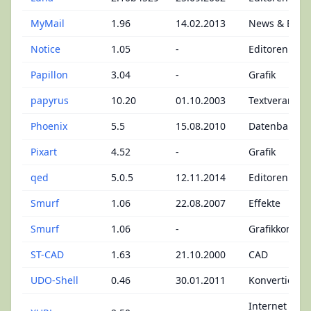
MyMail
1.96
14.02.2013
News & Emai
Notice
1.05
-
Editoren - No
Papillon
3.04
-
Grafik
papyrus
10.20
01.10.2003
Textverarbei
Phoenix
5.5
15.08.2010
Datenbank - 
Pixart
4.52
-
Grafik
qed
5.0.5
12.11.2014
Editoren
Smurf
1.06
22.08.2007
Effekte
Smurf
1.06
-
Grafikkonver
ST-CAD
1.63
21.10.2000
CAD
UDO-Shell
0.46
30.01.2011
Konvertierer
Internet - We