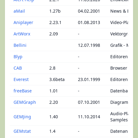
aMail
1.27b
04.02.2001
News & Emai
Aniplayer
2.23.1
01.08.2013
Video-Player
ArtWorx
2.09
-
Vektorgrafik
Bellini
12.07.1998
Grafik - Mon
Blyp
-
Editoren - ST
CAB
2.8
-
Browser
Everest
3.6beta
23.01.1999
Editoren
freeBase
1.01
-
Datenbank
GEMGraph
2.20
07.10.2001
Diagramme/C
Audio-Player 
GEMJing
1.40
11.10.2014
Samples
GEMstat
1.4
-
Datenanalys