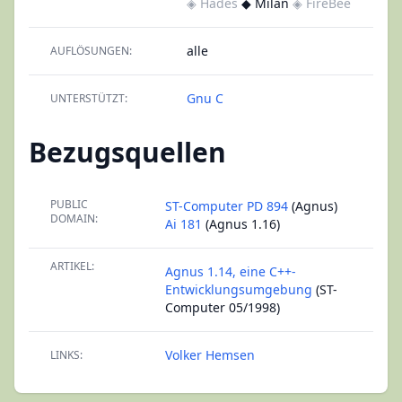
◈ Hades
◆ Milan
◈ FireBee
alle
AUFLÖSUNGEN:
Gnu C
UNTERSTÜTZT:
Bezugsquellen
PUBLIC
ST-Computer PD 894
(Agnus)
DOMAIN:
Ai 181
(Agnus 1.16)
ARTIKEL:
Agnus 1.14, eine C++-
Entwicklungsumgebung
(ST-
Computer 05/1998)
Volker Hemsen
LINKS: