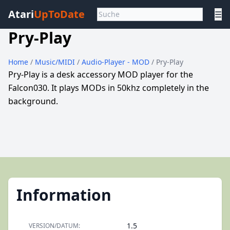
Atari
UpToDate
☰
Pry-Play
Home
/
Music/MIDI
/
Audio-Player - MOD
/ Pry-Play
Pry-Play is a desk accessory MOD player for the
Falcon030. It plays MODs in 50khz completely in the
background.
Information
1.5
VERSION/DATUM: