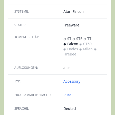
Atari Falcon
SYSTEME:
Freeware
STATUS:
KOMPATIBILITÄT:
◇ ST
◇ STE
◇ TT
◆ Falcon
◈ CT60
◈ Hades
◈ Milan
◈
FireBee
alle
AUFLÖSUNGEN:
Accessory
TYP:
Pure C
PROGRAMMIERSPRACHE:
Deutsch
SPRACHE: