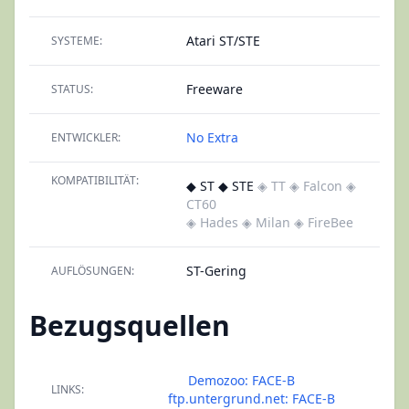
Atari ST/STE
SYSTEME:
Freeware
STATUS:
No Extra
ENTWICKLER:
KOMPATIBILITÄT:
◆ ST ◆ STE
◈ TT
◈ Falcon
◈
CT60
◈ Hades
◈ Milan
◈ FireBee
ST-Gering
AUFLÖSUNGEN:
Bezugsquellen
Demozoo: FACE-B
LINKS:
ftp.untergrund.net: FACE-B